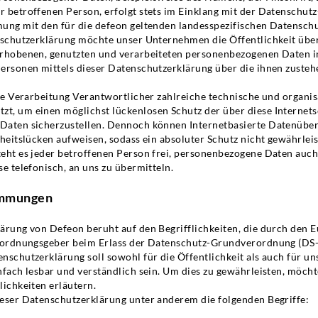
 betroffenen Person, erfolgt stets im Einklang mit der Datenschu
ung mit den für die defeon geltenden landesspezifischen Datensc
nschutzerklärung möchte unser Unternehmen die Öffentlichkeit übe
rhobenen, genutzten und verarbeiteten personenbezogenen Daten i
ersonen mittels dieser Datenschutzerklärung über die ihnen zuste
ie Verarbeitung Verantwortlicher zahlreiche technische und organi
, um einen möglichst lückenlosen Schutz der über diese Internetse
Daten sicherzustellen. Dennoch können Internetbasierte Datenübe
heitslücken aufweisen, sodass ein absoluter Schutz nicht gewährlei
eht es jeder betroffenen Person frei, personenbezogene Daten auch 
e telefonisch, an uns zu übermitteln.
timmungen
ärung von Defeon beruht auf den Begrifflichkeiten, die durch den 
erordnungsgeber beim Erlass der Datenschutz-Grundverordnung (D
nschutzerklärung soll sowohl für die Öffentlichkeit als auch für u
fach lesbar und verständlich sein. Um dies zu gewährleisten, möcht
ichkeiten erläutern.
eser Datenschutzerklärung unter anderem die folgenden Begriffe: