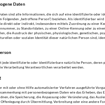
zogene Daten
en sind alle Informationen, die sich auf eine identifizierte oder id
m Folgenden „betroffene Person“) beziehen. Als identifizierbar wird
ie direkt oder indirekt, insbesondere mittels Zuordnung zu einer 
nnummer, zu Standortdaten, zu einer Online-Kennung oder zu ein
n, die Ausdruck der physischen, physiologischen, genetischen, ps
lturellen oder sozialen Identität dieser natürlichen Person sind, ide
Person
t jede identifizierte oder identifizierbare natürliche Person, dere
ie Verarbeitung Verantwortlichen verarbeitet werden.
g
er mit oder ohne Hilfe automatisierter Verfahren ausgeführte Vorga
usammenhang mit personenbezogenen Daten wie das Erheben, das Er
rdnen, die Speicherung, die Anpassung oder Veränderung, das Ausle
 Offenlegung durch Übermittlung, Verbreitung oder eine andere Fo