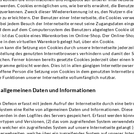
 werden. Cookies ermöglichen uns, wie bereits erwähnt, die Benutze
rzuerkennen. Zweck dieser Wiedererkennung ist es, den Nutzern di
e zu erleichtern. Der Benutzer einer Internetseite, die Cookies ver
 bei jedem Besuch der Internetseite erneut seine Zugangsdaten eing
und dem auf dem Computersystem des Benutzers abgelegten Cookie 
el ist das Cookie eines Warenkorbes im Online-Shop. Der Online-Sho
de in den virtuellen Warenkorb gelegt hat, über ein Cookie.
n kann die Setzung von Cookies durch unsere Internetseite jederzeit
tellung des genutzten Internetbrowsers verhindern und damit der 
chen. Ferner können bereits gesetzte Cookies jederzeit über einen 
ramme gelöscht werden. Dies ist in allen gängigen Internetbrowser
offene Person die Setzung von Cookies in dem genutzten Internetbro
e Funktionen unserer Internetseite vollumfänglich nutzbar.
n allgemeinen Daten und Informationen
n Defeon erfasst mit jedem Aufruf der Internetseite durch eine bet
 System eine Reihe von allgemeinen Daten und Informationen. Diese
rden in den Logfiles des Servers gespeichert. Erfasst werden könne
typen und Versionen, (2) das vom zugreifenden System verwendete 
on welcher ein zugreifendes System auf unsere Internetseite gelangt
nterwebseiten, welche über ein zugreifendes System auf unserer Inte