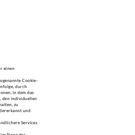
er einen
 sogenannte Cookie-
enfolge, durch
nnen, in dem das
, den individuellen
alten, zu
edererkannt und
undlichere Services
 im Sinne des