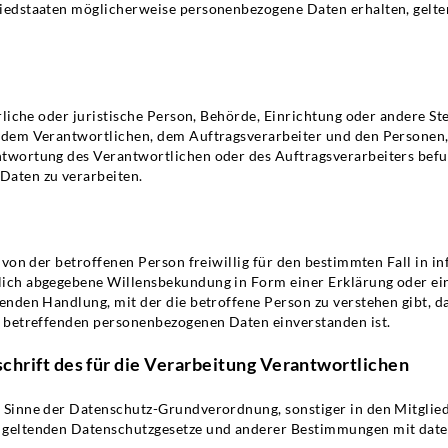
iedstaaten möglicherweise personenbezogene Daten erhalten, gelten
ürliche oder juristische Person, Behörde, Einrichtung oder andere St
 dem Verantwortlichen, dem Auftragsverarbeiter und den Personen,
twortung des Verantwortlichen oder des Auftragsverarbeiters befug
aten zu verarbeiten.
e von der betroffenen Person freiwillig für den bestimmten Fall in i
ich abgegebene Willensbekundung in Form einer Erklärung oder ei
enden Handlung, mit der die betroffene Person zu verstehen gibt, da
e betreffenden personenbezogenen Daten einverstanden ist.
chrift des für die Verarbeitung Verantwortlichen
 Sinne der Datenschutz-Grundverordnung, sonstiger in den Mitglie
 geltenden Datenschutzgesetze und anderer Bestimmungen mit dat