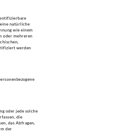
entifizierbare
 eine natürliche
Kennung wie einem
em oder mehreren
ychischen,
ntifiziert werden
n personenbezogene
ng oder jede solche
fassen, die
sen, das Abfragen,
rm der