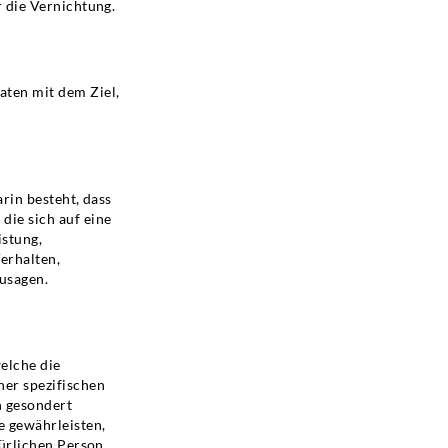
r die Vernichtung.
aten mit dem Ziel,
rin besteht, dass
ie sich auf eine
istung,
Verhalten,
zusagen.
elche die
er spezifischen
n gesondert
 gewährleisten,
türlichen Person