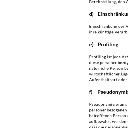
Bereitstellung, den 
d) Einschränku
Einschränkung der V
ihre künftige Verar
e) Profiling
Profiling ist jede A
diese personenbezog
natürliche Person b
wirtschaftlicher Lag
Aufenthaltsort oder
f) Pseudonymi
Pseudonymisierung i
personenbezogenen D
betroffenen Person 
aufbewahrt werden u
dass die personenbez