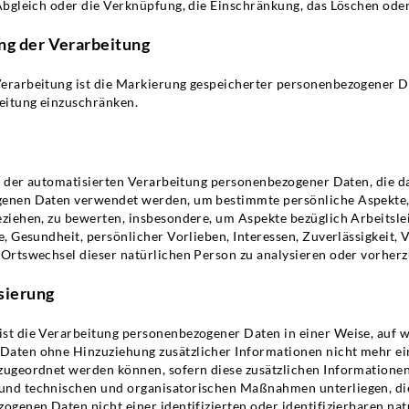
Abgleich oder die Verknüpfung, die Einschränkung, das Löschen ode
ng der Verarbeitung
erarbeitung ist die Markierung gespeicherter personenbezogener D
beitung einzuschränken.
rt der automatisierten Verarbeitung personenbezogener Daten, die da
enen Daten verwendet werden, um bestimmte persönliche Aspekte, d
eziehen, zu bewerten, insbesondere, um Aspekte bezüglich Arbeitsle
e, Gesundheit, persönlicher Vorlieben, Interessen, Zuverlässigkeit, 
 Ortswechsel dieser natürlichen Person zu analysieren oder vorher
sierung
st die Verarbeitung personenbezogener Daten in einer Weise, auf w
aten ohne Hinzuziehung zusätzlicher Informationen nicht mehr ein
zugeordnet werden können, sofern diese zusätzlichen Informatione
nd technischen und organisatorischen Maßnahmen unterliegen, die
ogenen Daten nicht einer identifizierten oder identifizierbaren na