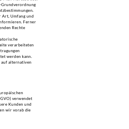
tz-Grundverordnung
hutzbestimmungen.
r Art, Umfang und
nformieren. Ferner
henden Rechte
satorische
ite verarbeiteten
rtragungen
stet werden kann.
auf alternativen
Europäischen
S-GVO) verwendet
nsere Kunden und
en wir vorab die