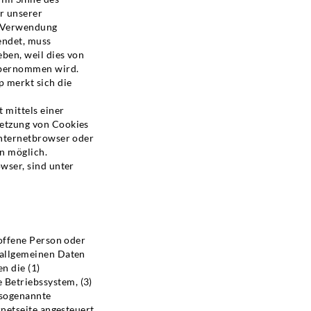
r unserer
e Verwendung
wendet, muss
eben, weil dies von
übernommen wird.
p merkt sich die
 mittels einer
Setzung von Cookies
Internetbrowser oder
n möglich.
wser, sind unter
roffene Person oder
 allgemeinen Daten
n die (1)
Betriebssystem, (3)
 (sogenannte
rnetseite angesteuert