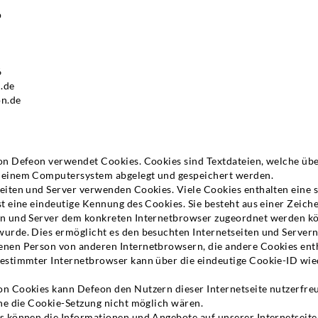
p
6
.de
n.de
von Defeon verwendet Cookies. Cookies sind Textdateien, welche üb
 einem Computersystem abgelegt und gespeichert werden.
seiten und Server verwenden Cookies. Viele Cookies enthalten eine
st eine eindeutige Kennung des Cookies. Sie besteht aus einer Zeich
en und Server dem konkreten Internetbrowser zugeordnet werden kö
urde. Dies ermöglicht es den besuchten Internetseiten und Servern
enen Person von anderen Internetbrowsern, die andere Cookies enth
bestimmter Internetbrowser kann über die eindeutige Cookie-ID wi
.
on Cookies kann Defeon den Nutzern dieser Internetseite nutzerfre
hne die Cookie-Setzung nicht möglich wären.
es können die Informationen und Angebote auf unserer Internetseite