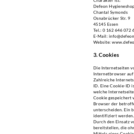
Charakter ist:
Defeon Hygienesho
Chantal Symonds
Osnabrücker Str. 9
45145 Essen
Tel.: 0 162 646 072 
E-Mail: info@defeon
Website: www.defeo
3. Cookies
Die Internetseiten 
Internetbrowser auf
Zahlreiche Internet
ID. Eine Cookie-ID i
welche Internetseit
Cookie gespeichert w
Browser der betroff
unterscheiden. Ein 
identifiziert werden
Durch den Einsatz v
bereitstellen, die o
Mittels eines Cooki