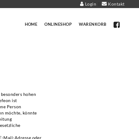
Login
Kontakt
|
HOME
ONLINESHOP
WARENKORB
n besonders hohen
efeon ist
ene Person
en möchte, könnte
eitung
esetzliche
 E-Mail-Adresse oder