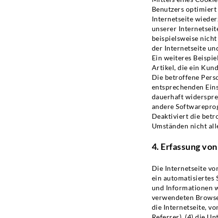
Benutzers optimiert
Internetseite wiede
unserer Internetseit
beispielsweise nicht
der Internetseite 
Ein weiteres Beispi
Artikel, die ein Kun
Die betroffene Perso
entsprechenden Eins
dauerhaft widerspre
andere Softwareprog
Deaktiviert die betr
Umständen nicht all
4. Erfassung vo
Die Internetseite vo
ein automatisiertes
und Informationen we
verwendeten Browser
die Internetseite, v
Referrer), (4) die U