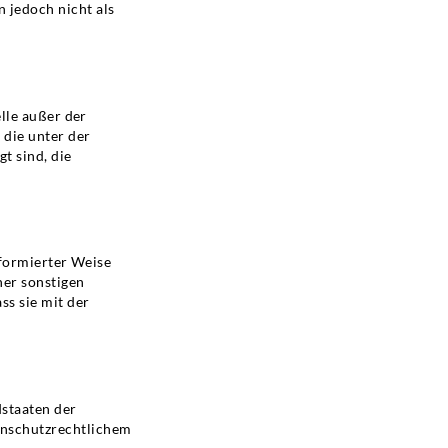
 jedoch nicht als
elle außer der
 die unter der
t sind, die
nformierter Weise
ner sonstigen
ss sie mit der
dstaaten der
enschutzrechtlichem