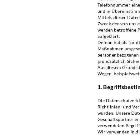
Telefonnummer einer
und in Übereinstimm
Mittels dieser Date
Zweck der von uns e
werden betroffene P
aufgeklärt.
Defeon hat als für d
Maßnahmen umgesetzt
personenbezogenen 
grundsätzlich Sicher
Aus diesem Grund st
Wegen, beispielsweis
1. Begriffsbes
Die Datenschutzerkl
Richtlinien- und V
wurden. Unsere Date
Geschäftspartner ein
verwendeten Begriffl
Wir verwenden in di