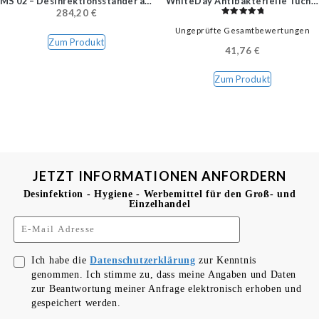
MS 02 – Desinfektionsständer aus Alu
WhiteDay Antibakterielle Tücher
284,20
€
Bewertet
Ungeprüfte Gesamtbewertungen
mit
5.00
Zum Produkt
von 5
41,76
€
Zum Produkt
JETZT INFORMATIONEN ANFORDERN
Desinfektion - Hygiene - Werbemittel für den Groß- und
Einzelhandel
Ich habe die
Datenschutzerklärung
zur Kenntnis
genommen. Ich stimme zu, dass meine Angaben und Daten
zur Beantwortung meiner Anfrage elektronisch erhoben und
gespeichert werden.