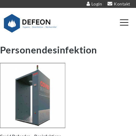
Login
Kontakt
|
Defeon – Hygiene – Desinfektion – Werbemittel
Personendesinfektion