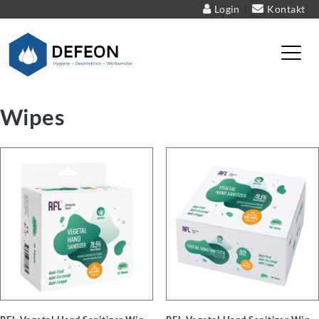
Login
Kontakt
|
Defeon – Hygiene – Desinfektion – Werbemittel
Wipes